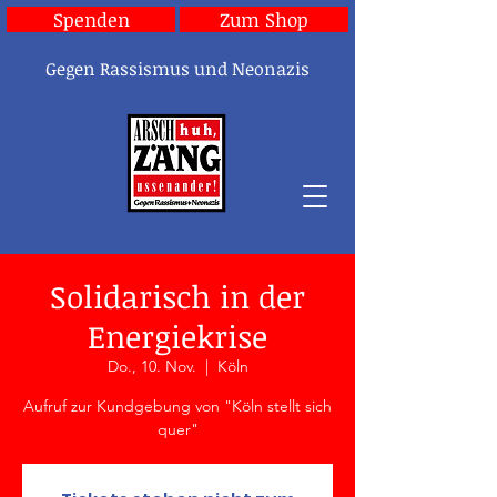
Spenden
Zum Shop
Gegen Rassismus und Neonazis
Solidarisch in der
Energiekrise
Do., 10. Nov.
  |  
Köln
Aufruf zur Kundgebung von "Köln stellt sich
quer"