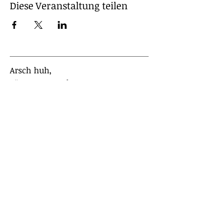
Diese Veranstaltung teilen
Arsch huh,
Zäng ussenander
Arsch Huh e.V. ist eine Initiative,
die 1992 von Musikern und
Musikerinnen gegründet wurde.
Wir engagieren uns gegen Neonazis,
Rassismus und Ausgrenzung und für
eine solidarische Stadtgesellschaft.
E-Mail-Adresse
:
info@arschhuh.de
Telefon
:
+49 (0) 221 2588391
Newsletter erhalten?!