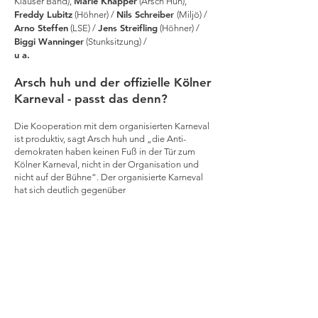
Marie Knäpper
Klauser Band),
(Arsch Huh),
Freddy Lubitz
Nils Schreiber
(Höhner) /
(Miljö) /
Arno Steffen
Jens Streifling
(LSE) /
(Höhner) /
Biggi Wanninger
(Stunksitzung) /
u a.
Arsch huh und der offizielle Kölner
Karneval - passt das denn?
Die Kooperation mit dem organisierten Karneval
ist produktiv, sagt Arsch huh und „die Anti-
demokraten haben keinen Fuß in der Tür zum
Kölner Karneval, nicht in der Organisation und
nicht auf der Bühne“. Der organisierte Karneval
hat sich deutlich gegenüber
gesellschaftspolitischen Themen geöffnet, so
Arsch Huh. Ein paar Dekaden Stunksitzung und
alternativer Karneval haben auch da Wirkung
gezeigt.
Und am Ende haben der Karneval und Arsch huh
ohnehin eines gemeinsam:
Kölle alaaf!
Die anarchistischen Wurzeln!