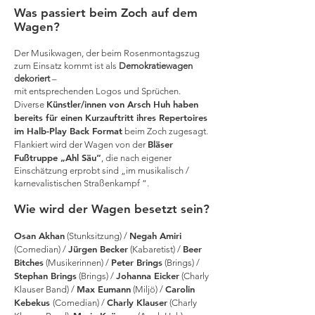
Was passiert beim Zoch auf dem
Wagen?
Der Musikwagen, der beim Rosenmontagszug
zum Einsatz kommt ist als
Demokratiewagen
dekoriert
–
mit entsprechenden Logos und Sprüchen.
Künstler/innen von Arsch Huh haben
Diverse
bereits für einen Kurzauftritt ihres Repertoires
im Halb-Play Back Format
beim Zoch zugesagt.
Bläser
Flankiert wird der Wagen von der
Fußtruppe „Ahl Säu“
, die nach eigener
Einschätzung erprobt sind „im musikalisch /
karnevalistischen Straßenkampf “.
Wie wird der Wagen besetzt sein?
Osan Akhan
Negah Amiri
(Stunksitzung) /
Jürgen Becker
Beer
(Comedian) /
(Kabaretist) /
Bitches
Peter Brings
(Musikerinnen) /
(Brings) /
Stephan Brings
Johanna Eicker
(Brings) /
(Charly
Max Eumann
Carolin
Klauser Band) /
(Miljö) /
Kebekus
Charly Klauser
(Comedian) /
(Charly