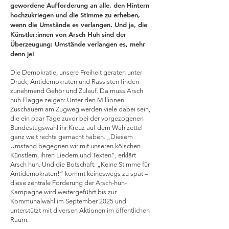
gewordene Aufforderung an alle, den Hintern
hochzukriegen und die Stimme zu erheben,
wenn die Umstände es verlangen. Und ja, die
Künstler:innen von Arsch Huh sind der
Überzeugung: Umstände verlangen es, mehr
denn je!
Die Demokratie, unsere Freiheit geraten unter
Druck, Antidemokraten und Rassisten finden
zunehmend Gehör und Zulauf. Da muss Arsch
huh Flagge zeigen: Unter den Millionen
Zuschauern am Zugweg werden viele dabei sein,
die ein paar Tage zuvor bei der vorgezogenen
Bundestagswahl ihr Kreuz auf dem Wahlzettel
ganz weit rechts gemacht haben. „Diesem
Umstand begegnen wir mit unseren kölschen
Künstlern, ihren Liedern und Texten“, erklärt
Arsch huh. Und die Botschaft: „Keine Stimme für
Antidemokraten!“ kommt keineswegs zu spät –
diese zentrale Forderung der Arsch-huh-
Kampagne wird weitergeführt bis zur
Kommunalwahl im September 2025 und
unterstützt mit diversen Aktionen im öffentlichen
Raum.