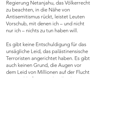
Regierung Netanjahu, das Völkerrecht
zu beachten, in die Nähe von
Antisemitismus rückt, leistet Leuten
Vorschub, mit denen ich – und nicht
nur ich – nichts zu tun haben will.
Es gibt keine Entschuldigung für das
unsägliche Leid, das palästinensische
Terroristen angerichtet haben. Es gibt
auch keinen Grund, die Augen vor
dem Leid von Millionen auf der Flucht
zu verschließen. Es gibt allerdings
Grund, für das Ende eines
anscheinend nicht enden wollenden
Kreislaufs von Tod und Zerstörung auf
die Straße zu gehen.